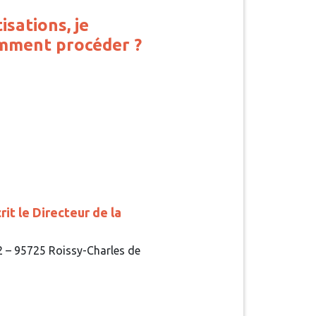
sations, je
omment procéder ?
it le Directeur de la
92 – 95725 Roissy-Charles de