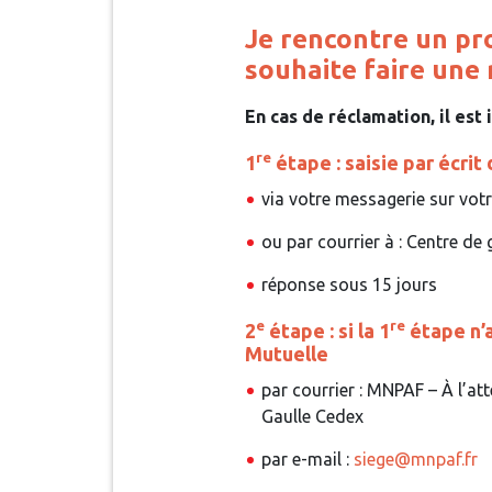
Je rencontre un pr
souhaite faire une
En cas de réclamation, il est
re
1
étape : saisie par écri
via votre messagerie sur vot
ou par courrier à : Centre d
réponse sous 15 jours
e
re
2
étape : si la 1
étape n’a
Mutuelle
par courrier : MNPAF – À l’a
Gaulle Cedex
par e-mail :
siege@mnpaf.fr